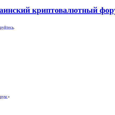
ируйтесь
.
орум
»