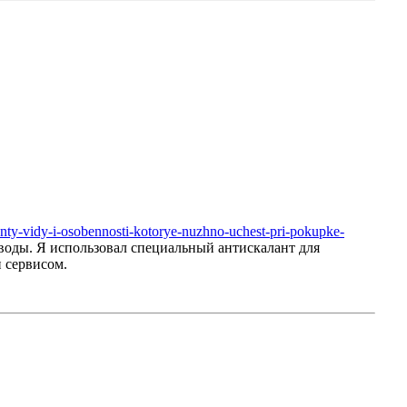
lanty-vidy-i-osobennosti-kotorye-nuzhno-uchest-pri-pokupke-
воды. Я использовал специальный антискалант для
и сервисом.