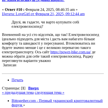
Re: Какой велосипед на 24 дюйма выбрать?
«
Ответ #10 :
Февраля 24, 2025, 08:46:35 am »
Цитата: LoveGirl от Февраля 21, 2025, 09:12:44 am
Друзі, як гадаєте, чи варто купувати собі
електровелосипед?
Впевнений на усі сто відсотків, що так! Електровелосипед
ідеально підходить для міста і дасть вам набагато більше
комфорту та швидкості у пересуванні. Втомлюватись ви
будете значно менше і це є великою перевагою такого
електротранспорту. Ось сайт
https://power-bike.com.ua/
де
можна обрати для себе такий електровелосипед. Раджу
переглянути варіанти уважно
Записан
Печать
Страницы: [
1
]
Вверх
« предыдущая тема
следующая тема »
Bittogether.com - Первый украинский криптовалютный
форум
»