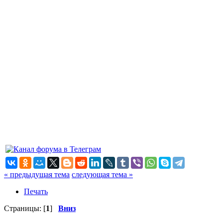
« предыдущая тема
следующая тема »
Печать
Страницы: [
1
]
Вниз