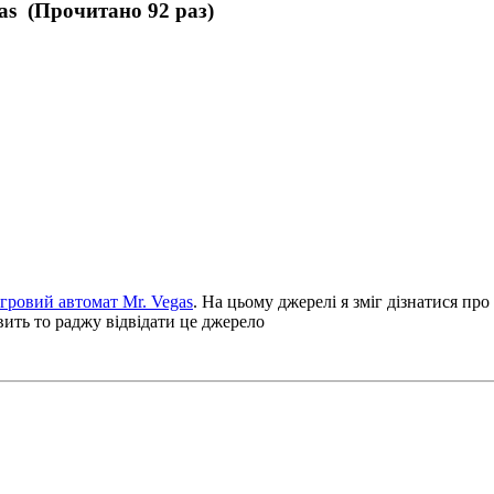
as (Прочитано 92 раз)
Ігровий автомат Mr. Vegas
. На цьому джерелі я зміг дізнатися про
авить то раджу відвідати це джерело