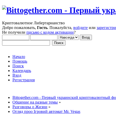
Криптовалютное Либертарианство
Добро пожаловать,
Гость
. Пожалуйста,
войдите
или
зарегистр
Не получили
письмо с кодом активации
?
Начало
Помощь
Поиск
Календарь
Вход
Регистрация
Bittogether.com - Первый украинский криптовалютный ф
Общение на разные темы
»
Разговоры о Жизни
»
Огляд проо Ігровий автомат Mr. Vegas