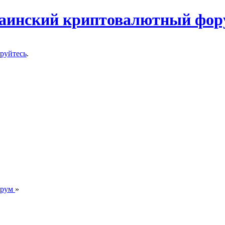
ируйтесь
.
орум
»