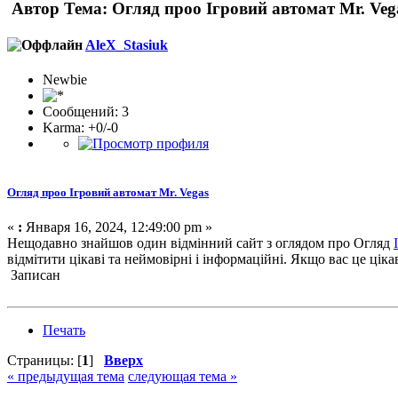
Автор
Тема: Огляд проо Ігровий автомат Mr. Veg
AleX_Stasiuk
Newbie
Сообщений: 3
Karma: +0/-0
Огляд проо Ігровий автомат Mr. Vegas
«
:
Января 16, 2024, 12:49:00 pm »
Нещодавно знайшов один відмінний сайт з оглядом про Огляд
відмітити цікаві та неймовірні і інформаційні. Якщо вас це цік
Записан
Печать
Страницы: [
1
]
Вверх
« предыдущая тема
следующая тема »