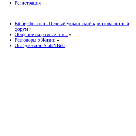
Регистрация
Bittogether.com - Первый украинский криптовалютный
форум
»
Общение на разные темы
»
Разговоры о Жизни
»
Огляд казино SlotsNBets