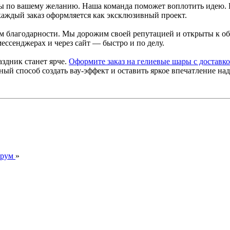
ты по вашему желанию. Наша команда поможет воплотить идею.
аждый заказ оформляется как эксклюзивный проект.
 благодарности. Мы дорожим своей репутацией и открыты к об
ессенджерах и через сайт — быстро и по делу.
аздник станет ярче.
Оформите заказ на гелиевые шары с доставк
й способ создать вау-эффект и оставить яркое впечатление над
орум
»