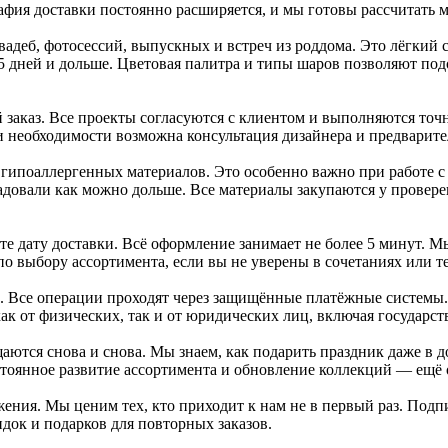
графия доставки постоянно расширяется, и мы готовы рассчитать
вадеб, фотосессий, выпускных и встреч из роддома. Это лёгкий 
 5 дней и дольше. Цветовая палитра и типы шаров позволяют по
каз. Все проекты согласуются с клиентом и выполняются точно
ри необходимости возможна консультация дизайнера и предварит
 гипоаллергенных материалов. Это особенно важно при работе 
довали как можно дольше. Все материалы закупаются у провере
ете дату доставки. Всё оформление занимает не более 5 минут. 
о выбору ассортимента, если вы не уверены в сочетаниях или т
. Все операции проходят через защищённые платёжные системы
ак от физических, так и от юридических лиц, включая государ
ются снова и снова. Мы знаем, как подарить праздник даже в 
тоянное развитие ассортимента и обновление коллекций — ещё 
ения. Мы ценим тех, кто приходит к нам не в первый раз. Под
док и подарков для повторных заказов.