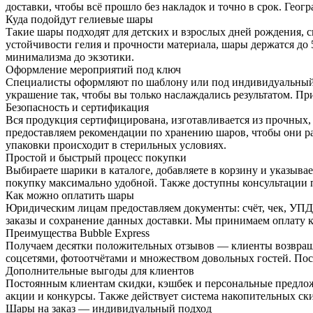
доставки, чтобы всё прошло без накладок и точно в срок. Гео
Куда подойдут гелиевые шары
Такие шары подходят для детских и взрослых дней рождения, с
устойчивости гелия и прочности материала, шары держатся до
минимализма до экзотики.
Оформление мероприятий под ключ
Специалисты оформляют по шаблону или под индивидуальный за
украшение так, чтобы вы только наслаждались результатом. П
Безопасность и сертификация
Вся продукция сертифицирована, изготавливается из прочных,
предоставляем рекомендации по хранению шаров, чтобы они ра
упаковки происходит в стерильных условиях.
Простой и быстрый процесс покупки
Выбираете шарики в каталоге, добавляете в корзину и указыва
покупку максимально удобной. Также доступны консультации п
Как можно оплатить шары
Юридическим лицам предоставляем документы: счёт, чек, УПД
заказы и сохранение данных доставки. Мы принимаем оплату к
Преимущества Bubble Express
Получаем десятки положительных отзывов — клиенты возвраща
соцсетями, фотоотчётами и множеством довольных гостей. Пос
Дополнительные выгоды для клиентов
Постоянным клиентам скидки, кэшбек и персональные предлож
акции и конкурсы. Также действует система накопительных ски
Шары на заказ — индивидуальный подход