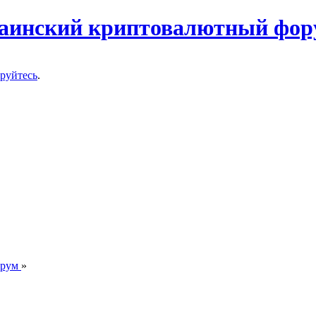
ируйтесь
.
орум
»