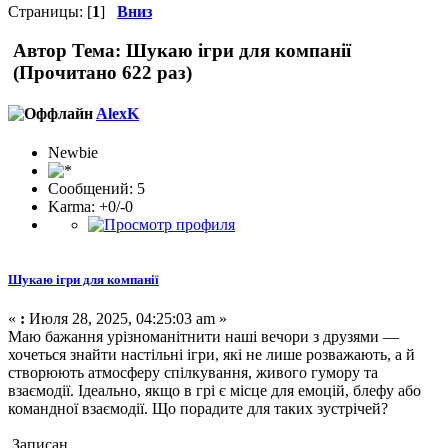
Страницы: [
1
]
Вниз
Автор
Тема: Шукаю ігри для компанії
(Прочитано 622 раз)
AlexK
Newbie
Сообщений: 5
Karma: +0/-0
Шукаю ігри для компанії
«
:
Июля 28, 2025, 04:25:03 am »
Маю бажання урізноманітнити наші вечори з друзями —
хочеться знайти настільні ігри, які не лише розважають, а й
створюють атмосферу спілкування, живого гумору та
взаємодії. Ідеально, якщо в грі є місце для емоцій, блефу або
командної взаємодії. Що порадите для таких зустрічей?
Записан