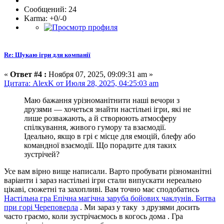
Сообщений: 24
Karma: +0/-0
Re: Шукаю ігри для компанії
«
Ответ #4 :
Ноября 07, 2025, 09:09:31 am »
Цитата: AlexK от Июля 28, 2025, 04:25:03 am
Маю бажання урізноманітнити наші вечори з
друзями — хочеться знайти настільні ігри, які не
лише розважають, а й створюють атмосферу
спілкування, живого гумору та взаємодії.
Ідеально, якщо в грі є місце для емоцій, блефу або
командної взаємодії. Що порадите для таких
зустрічей?
Усе вам вірно вище написали. Варто пробувати різноманітні
варіанти і зараз настільні ігри стали випускати нереально
цікаві, сюжетні та захопливі. Вам точно має сподобатись
Настільна гра Епічна магічна заруба бойових чаклунів. Битва
при горі Череповерла
. Ми зараз у таку з друзями досить
часто граємо, коли зустрічаємось в когось дома . Гра