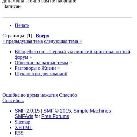
динамічна і точно вам не набридне
Записан
Печать
Страницы: [
1
]
Вверх
« предыдущая тема
следующая тема »
Bittogether.com - Первый украинский криптовалютный
форум
»
Общение на разные темы
»
Разговоры о Жизни
»
Шукаю ігри для компанії
Ошибка во время нажатия Спасибо
Спасибо...
SMF 2.0.15
|
SMF © 2015
,
Simple Machines
SMFAds
for
Free Forums
Sitemap
XHTML
RSS