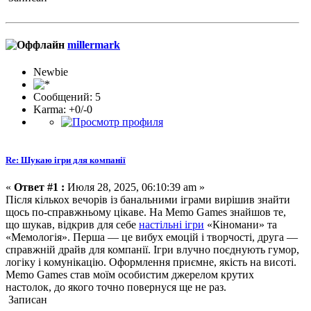
millermark
Newbie
Сообщений: 5
Karma: +0/-0
Re: Шукаю ігри для компанії
«
Ответ #1 :
Июля 28, 2025, 06:10:39 am »
Після кількох вечорів із банальними іграми вирішив знайти
щось по-справжньому цікаве. На Memo Games знайшов те,
що шукав, відкрив для себе
настільні ігри
«Кіномани» та
«Мемологія». Перша — це вибух емоцій і творчості, друга —
справжній драйв для компанії. Ігри влучно поєднують гумор,
логіку і комунікацію. Оформлення приємне, якість на висоті.
Memo Games став моїм особистим джерелом крутих
настолок, до якого точно повернуся ще не раз.
Записан