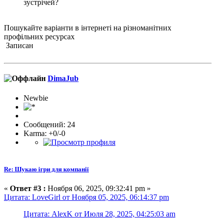
зустрічей?
Пошукайте варіанти в інтернеті на різноманітних
профільних ресурсах
Записан
DimaJub
Newbie
Сообщений: 24
Karma: +0/-0
Re: Шукаю ігри для компанії
«
Ответ #3 :
Ноября 06, 2025, 09:32:41 pm »
Цитата: LoveGirl от Ноября 05, 2025, 06:14:37 pm
Цитата: AlexK от Июля 28, 2025, 04:25:03 am