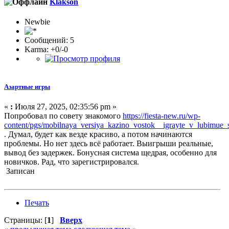
Klakson
Newbie
Сообщений: 5
Karma: +0/-0
Азартные игры
«
:
Июля 27, 2025, 02:35:56 pm »
Попробовал по совету знакомого
https://fiesta-new.ru/wp-
content/pgs/mobilnaya_versiya_kazino_vostok__igrayte_v_lubimue_
. Думал, будет как везде красиво, а потом начинаются
проблемы. Но нет здесь всё работает. Выигрыши реальные,
вывод без задержек. Бонусная система щедрая, особенно для
новичков. Рад, что зарегистрировался.
Записан
Печать
Страницы: [
1
]
Вверх