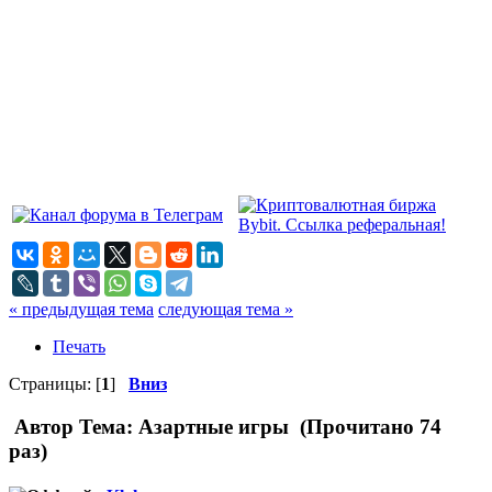
« предыдущая тема
следующая тема »
Печать
Страницы: [
1
]
Вниз
Автор
Тема: Азартные игры (Прочитано 74
раз)