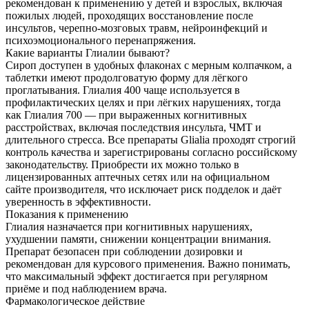
рекомендован к применению у детей и взрослых, включая
пожилых людей, проходящих восстановление после
инсультов, черепно-мозговых травм, нейроинфекций и
психоэмоционального перенапряжения.
Какие варианты Глиалии бывают?
Сироп доступен в удобных флаконах с мерным колпачком, а
таблетки имеют продолговатую форму для лёгкого
проглатывания. Глиалия 400 чаще используется в
профилактических целях и при лёгких нарушениях, тогда
как Глиалия 700 — при выраженных когнитивных
расстройствах, включая последствия инсульта, ЧМТ и
длительного стресса. Все препараты Glialia проходят строгий
контроль качества и зарегистрированы согласно российскому
законодательству. Приобрести их можно только в
лицензированных аптечных сетях или на официальном
сайте производителя, что исключает риск подделок и даёт
уверенность в эффективности.
Показания к применению
Глиалия назначается при когнитивных нарушениях,
ухудшении памяти, снижении концентрации внимания.
Препарат безопасен при соблюдении дозировки и
рекомендован для курсового применения. Важно понимать,
что максимальный эффект достигается при регулярном
приёме и под наблюдением врача.
Фармакологическое действие