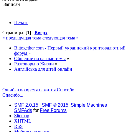
Записан
Печать
Страницы: [
1
]
Вверх
« предыдущая тема
следующая тема »
Bittogether.com - Первый украинский криптовалютный
форум
»
Общение на разные темы
»
Разговоры о Жизни
»
Англійська для дітей онлайн
Ошибка во время нажатия Спасибо
Спасибо...
SMF 2.0.15
|
SMF © 2015
,
Simple Machines
SMFAds
for
Free Forums
Sitemap
XHTML
RSS
Мобильная версия