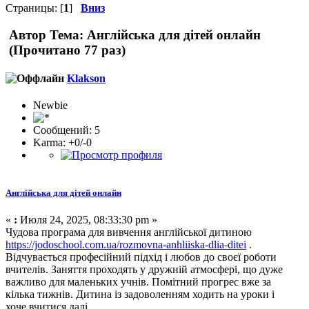
Страницы: [
1
]
Вниз
Автор
Тема: Англійська для дітей онлайн
(Прочитано 77 раз)
Klakson
Newbie
Сообщений: 5
Karma: +0/-0
Англійська для дітей онлайн
«
:
Июля 24, 2025, 08:33:30 pm »
Чудова програма для вивчення англійської дитиною
https://jodoschool.com.ua/rozmovna-anhliiska-dlia-ditei
.
Відчувається професійний підхід і любов до своєї роботи
вчителів. Заняття проходять у дружній атмосфері, що дуже
важливо для маленьких учнів. Помітний прогрес вже за
кілька тижнів. Дитина із задоволенням ходить на уроки і
хоче вчитися далі.