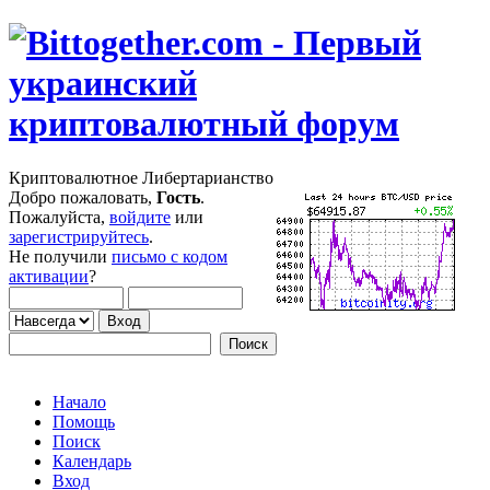
Криптовалютное Либертарианство
Добро пожаловать,
Гость
.
Пожалуйста,
войдите
или
зарегистрируйтесь
.
Не получили
письмо с кодом
активации
?
Начало
Помощь
Поиск
Календарь
Вход