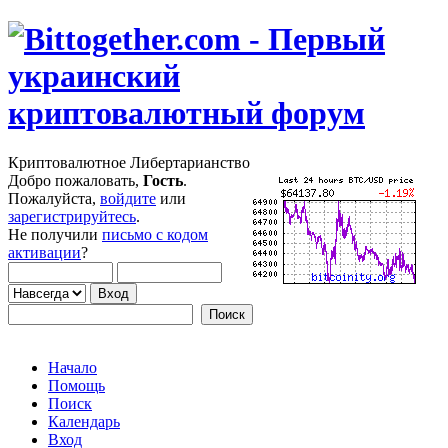
Криптовалютное Либертарианство
Добро пожаловать,
Гость
.
Пожалуйста,
войдите
или
зарегистрируйтесь
.
Не получили
письмо с кодом
активации
?
Начало
Помощь
Поиск
Календарь
Вход