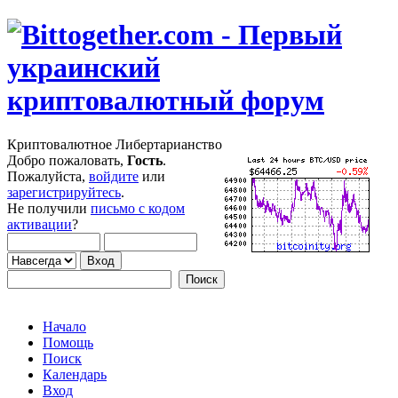
Криптовалютное Либертарианство
Добро пожаловать,
Гость
.
Пожалуйста,
войдите
или
зарегистрируйтесь
.
Не получили
письмо с кодом
активации
?
Начало
Помощь
Поиск
Календарь
Вход