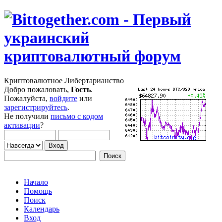
Криптовалютное Либертарианство
Добро пожаловать,
Гость
.
Пожалуйста,
войдите
или
зарегистрируйтесь
.
Не получили
письмо с кодом
активации
?
Начало
Помощь
Поиск
Календарь
Вход