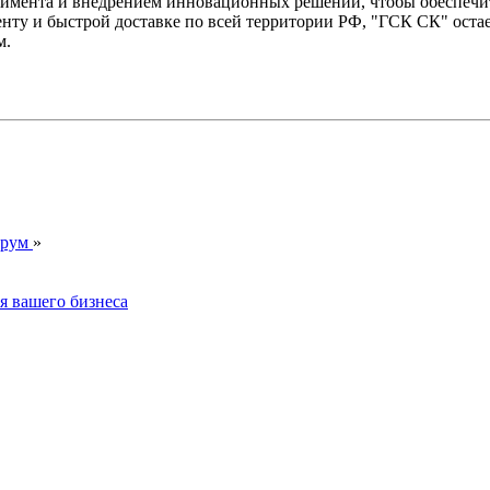
тимента и внедрением инновационных решений, чтобы обеспечи
нту и быстрой доставке по всей территории РФ, "ГСК СК" оста
м.
орум
»
я вашего бизнеса