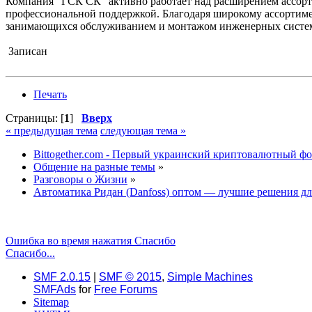
Компания "ГСК СК" активно работает над расширением ассор
профессиональной поддержкой. Благодаря широкому ассортиме
занимающихся обслуживанием и монтажом инженерных систе
Записан
Печать
Страницы: [
1
]
Вверх
« предыдущая тема
следующая тема »
Bittogether.com - Первый украинский криптовалютный ф
Общение на разные темы
»
Разговоры о Жизни
»
Автоматика Ридан (Danfoss) оптом — лучшие решения дл
Ошибка во время нажатия Спасибо
Спасибо...
SMF 2.0.15
|
SMF © 2015
,
Simple Machines
SMFAds
for
Free Forums
Sitemap