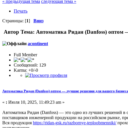
« предыдущая тема
следующая тема »
Печать
Страницы: [
1
]
Вниз
Автор
Тема: Автоматика Ридан (Danfoss) оптом 
acontinent
Full Member
Сообщений: 129
Karma: +0/-0
Автоматика Ридан (Danfoss) оптом — лучшие решения для вашего бизнес
«
:
Июля 10, 2025, 11:49:23 am »
Автоматика Ридан (Danfoss) — это одно из лучших решений в
поставщиков инженерной продукции на российском рынке, пред
Вся продукция
https://ridan-gsk.ru/razbornye-teploobmenniki/
прохо
эксплуатации.