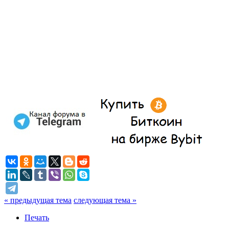
« предыдущая тема
следующая тема »
Печать