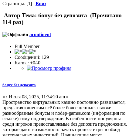
Страницы: [
1
]
Вниз
Автор
Тема: бонус без депозита (Прочитано
114 раз)
acontinent
Full Member
Сообщений: 129
Karma: +0/-0
бонус без депозита
«
:
Июля 08, 2025, 11:34:20 am »
Пространство виртуальных казино постоянно развивается,
предлагая клиентам всё более более ценные а также
разнообразные бонусы и nodep-games.com (информация по
ссылке) тому подтверждение. В особенности популярны
среди игроков предоставляемые без депозита предложения,
которые дают возможность начать процесс игры в обход
материальных инвестиций. Начинающие могут