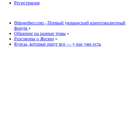
Регистрация
Bittogether.com - Первый украинский криптовалютный
форум
»
Общение на разные темы
»
Разговоры о Жизни
»
Курсы, которые ищут все — у нас уже есть