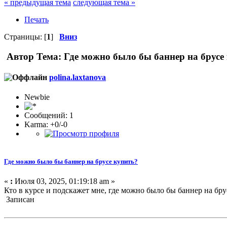
« предыдущая тема
следующая тема »
Печать
Страницы: [
1
]
Вниз
Автор
Тема: Где можно было бы баннер на брусе
polina.laxtanova
Newbie
Сообщений: 1
Karma: +0/-0
Где можно было бы баннер на брусе купить?
«
:
Июля 03, 2025, 01:19:18 am »
Кто в курсе и подскажет мне, где можно было бы баннер на бру
Записан