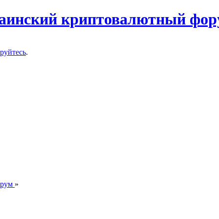
ируйтесь
.
орум
»