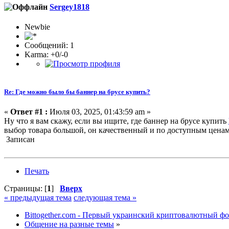
Sergey1818
Newbie
Сообщений: 1
Karma: +0/-0
Re: Где можно было бы баннер на брусе купить?
«
Ответ #1 :
Июля 03, 2025, 01:43:59 am »
Ну что я вам скажу, если вы ищите, где баннер на брусе купить
выбор товара большой, он качественный и по доступным ценам. З
Записан
Печать
Страницы: [
1
]
Вверх
« предыдущая тема
следующая тема »
Bittogether.com - Первый украинский криптовалютный ф
Общение на разные темы
»