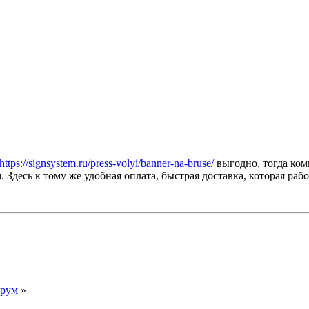
https://signsystem.ru/press-volyi/banner-na-bruse/
выгодно, тогда ком
десь к тому же удобная оплата, быстрая доставка, которая работ
орум
»