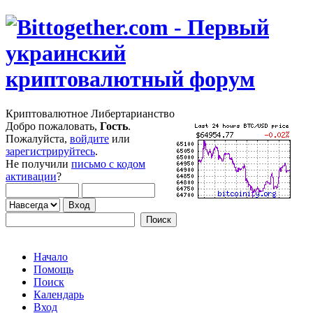
Криптовалютное Либертарианство
Добро пожаловать,
Гость
.
Пожалуйста,
войдите
или
зарегистрируйтесь
.
Не получили
письмо с кодом
активации
?
Начало
Помощь
Поиск
Календарь
Вход