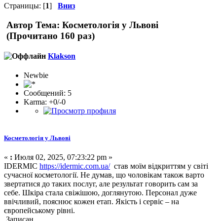
Страницы: [
1
]
Вниз
Автор
Тема: Косметологія у Львові
(Прочитано 160 раз)
Klakson
Newbie
Сообщений: 5
Karma: +0/-0
Косметологія у Львові
«
:
Июля 02, 2025, 07:23:22 pm »
IDERMIC
https://idermic.com.ua/
став моїм відкриттям у світі
сучасної косметології. Не думав, що чоловікам також варто
звертатися до таких послуг, але результат говорить сам за
себе. Шкіра стала свіжішою, доглянутою. Персонал дуже
ввічливий, пояснює кожен етап. Якість і сервіс – на
європейському рівні.
Записан