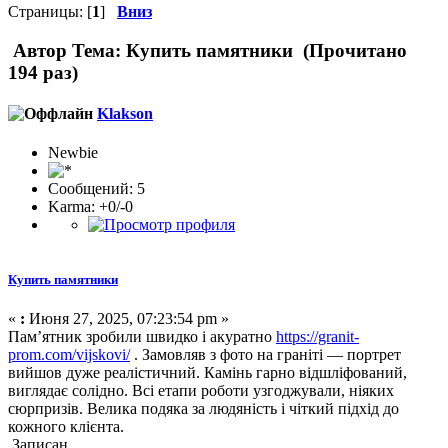
Страницы: [
1
]
Вниз
Автор
Тема: Купить памятники (Прочитано
194 раз)
Klakson
Newbie
Сообщений: 5
Karma: +0/-0
Купить памятники
«
:
Июня 27, 2025, 07:23:54 pm »
Пам’ятник зробили швидко і акуратно
https://granit-
prom.com/vijskovi/
. Замовляв з фото на граніті — портрет
вийшов дуже реалістичний. Камінь гарно відшліфований,
виглядає солідно. Всі етапи роботи узгоджували, ніяких
сюрпризів. Велика подяка за людяність і чіткий підхід до
кожного клієнта.
Записан