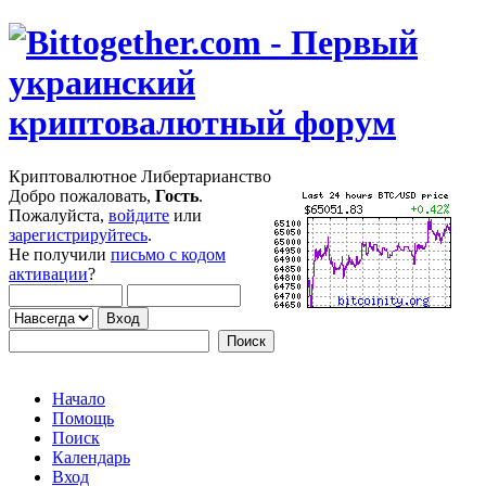
Криптовалютное Либертарианство
Добро пожаловать,
Гость
.
Пожалуйста,
войдите
или
зарегистрируйтесь
.
Не получили
письмо с кодом
активации
?
Начало
Помощь
Поиск
Календарь
Вход