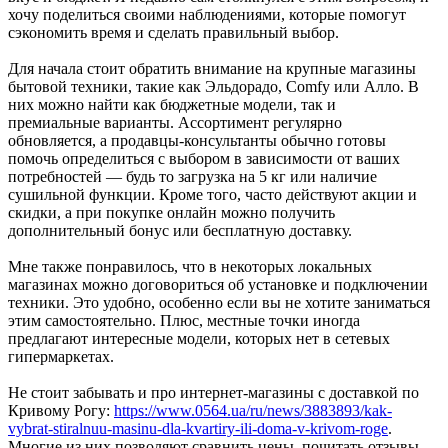
хочу поделиться своими наблюдениями, которые помогут
сэкономить время и сделать правильный выбор.
Для начала стоит обратить внимание на крупные магазины
бытовой техники, такие как Эльдорадо, Comfy или Алло. В
них можно найти как бюджетные модели, так и
премиальные варианты. Ассортимент регулярно
обновляется, а продавцы-консультанты обычно готовы
помочь определиться с выбором в зависимости от ваших
потребностей — будь то загрузка на 5 кг или наличие
сушильной функции. Кроме того, часто действуют акции и
скидки, а при покупке онлайн можно получить
дополнительный бонус или бесплатную доставку.
Мне также понравилось, что в некоторых локальных
магазинах можно договориться об установке и подключении
техники. Это удобно, особенно если вы не хотите заниматься
этим самостоятельно. Плюс, местные точки иногда
предлагают интересные модели, которых нет в сетевых
гипермаркетах.
Не стоит забывать и про интернет-магазины с доставкой по
Кривому Рогу:
https://www.0564.ua/ru/news/3883893/kak-
vybrat-stiralnuu-masinu-dla-kvartiry-ili-doma-v-krivom-roge
.
Многие из них позволяют сравнить цены, почитать отзывы,