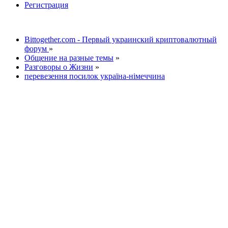
Регистрация
Bittogether.com - Первый украинский криптовалютный
форум
»
Общение на разные темы
»
Разговоры о Жизни
»
перевезення посилок україна-німеччина