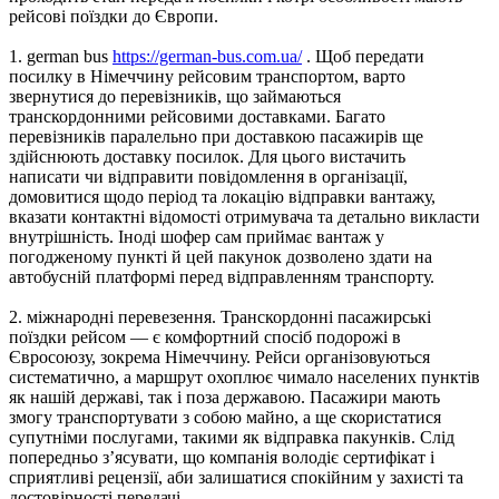
рейсові поїздки до Європи.
1. german bus
https://german-bus.com.ua/
. Щоб передати
посилку в Німеччину рейсовим транспортом, варто
звернутися до перевізників, що займаються
транскордонними рейсовими доставками. Багато
перевізників паралельно при доставкою пасажирів ще
здійснюють доставку посилок. Для цього вистачить
написати чи відправити повідомлення в організації,
домовитися щодо період та локацію відправки вантажу,
вказати контактні відомості отримувача та детально викласти
внутрішність. Іноді шофер сам приймає вантаж у
погодженому пункті й цей пакунок дозволено здати на
автобусній платформі перед відправленням транспорту.
2. міжнародні перевезення. Транскордонні пасажирські
поїздки рейсом — є комфортний спосіб подорожі в
Євросоюзу, зокрема Німеччину. Рейси організовуються
систематично, а маршрут охоплює чимало населених пунктів
як нашій державі, так і поза державою. Пасажири мають
змогу транспортувати з собою майно, а ще скористатися
супутніми послугами, такими як відправка пакунків. Слід
попередньо з’ясувати, що компанія володіє сертифікат і
сприятливі рецензії, аби залишатися спокійним у захисті та
достовірності передачі.