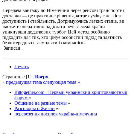
Передача вантажу до Німеччини через рейсові транспортні
доставки — це практичне рішення, котре суміщає легкість,
доступність і стабільність. Дотримуючись легких етапів, ви
зможете оперативно надіслати речі за межі країни
уникнувши додаткових турбот. Цей метод особливо
підходить для тих, хто цінує особистий підхід та здатність
безпосередньо взаємодіяти із компанією.
Записан
Печать
Страницы: [
1
]
Вверх
« предыдущая тема
следующая тема »
Bittogether.com - Первый украинский криптовалютный
форум
»
Общение на разные темы
»
Разговоры о Жизни
»
перевезення посилок україна-німеччина