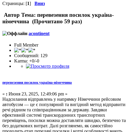
Страницы: [
1
]
Вниз
Автор
Тема: перевезення посилок україна-
німеччина (Прочитано 59 раз)
acontinent
Full Member
Сообщений: 129
Karma: +0/-0
перевезення посилок україна-німеччина
«
:
Июня 23, 2025, 12:49:06 pm »
Надсилання відправлень у напрямку Німеччини рейсовим
автобусом — це є популярний та вигідний метод відправити
речі рідним та співпрацівникам за державу. Завдяки
ефективній системі транскордонних транспортних
переміщень, посилки можна доставляти швидко, безпечно та
без додаткових витрат. Далі розглянемо, як самостійно
проходить етап передачі посилки і котрі особливості мають