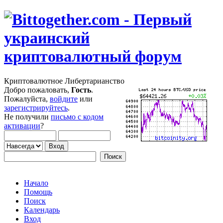
Криптовалютное Либертарианство
Добро пожаловать,
Гость
.
Пожалуйста,
войдите
или
зарегистрируйтесь
.
Не получили
письмо с кодом
активации
?
Начало
Помощь
Поиск
Календарь
Вход