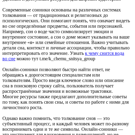
Современные сонники основаны на различных системах
толкования — от традиционных и религиозных до
психологических. Они помогают понять, что означает видеть
во сне определённые предметы, события или персонажей.
Например, сон о воде часто символизирует эмоции и
внутреннее состояние, а сон о доме может указывать на ваше
внутреннее «я» или семейные отношения. Важно учитывать
детали сна, контекст и личные ассоциации, чтобы правильно
интерпретировать его значение. Узнать
к чему снится вода
во сне
можно тут t.me/k_chemu_snitsya_group
Онлайн-сонники позволяют быстро найти ответ, не
обращаясь к дорогостоящим специалистам или
толкователям. Просто введя ключевое слово или описание
сна в поисковую строку сайта, пользователь получает
распространённые значения и возможные трактовки.
Многие ресурсы также предлагают дополнительные советы
по тому, как понять свои сны, и советы по работе с ними для
личностного роста.
Однако важно помнить, что толкование снов — это
субъективный процесс, и каждый человек может по-разному
воспринимать одни и те же символы. Онлайн-сонники —
это инструмент для вдохновения и размышлений, но не