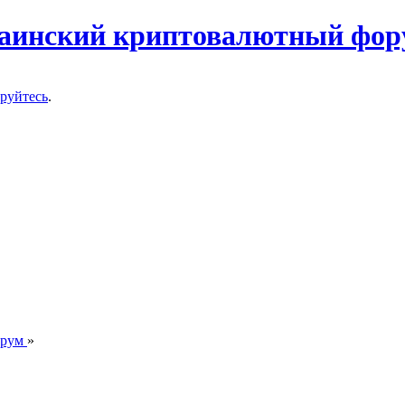
ируйтесь
.
орум
»