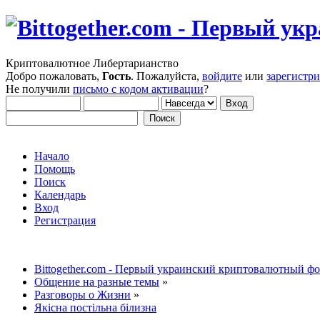
Криптовалютное Либертарианство
Добро пожаловать,
Гость
. Пожалуйста,
войдите
или
зарегистр
Не получили
письмо с кодом активации
?
Начало
Помощь
Поиск
Календарь
Вход
Регистрация
Bittogether.com - Первый украинский криптовалютный ф
Общение на разные темы
»
Разговоры о Жизни
»
Якісна постільна білизна