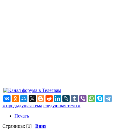
« предыдущая тема
следующая тема »
Печать
Страницы: [
1
]
Вниз