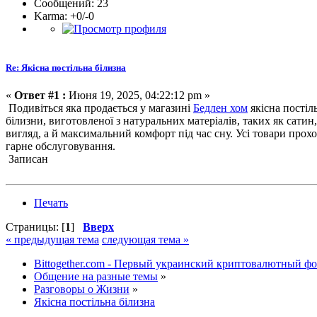
Сообщений: 23
Karma: +0/-0
Re: Якісна постільна білизна
«
Ответ #1 :
Июня 19, 2025, 04:22:12 pm »
Подивіться яка продається у магазині
Бедлен хом
якісна постіл
білизни, виготовленої з натуральних матеріалів, таких як сати
вигляд, а й максимальний комфорт під час сну. Усі товари прох
гарне обслуговування.
Записан
Печать
Страницы: [
1
]
Вверх
« предыдущая тема
следующая тема »
Bittogether.com - Первый украинский криптовалютный ф
Общение на разные темы
»
Разговоры о Жизни
»
Якісна постільна білизна