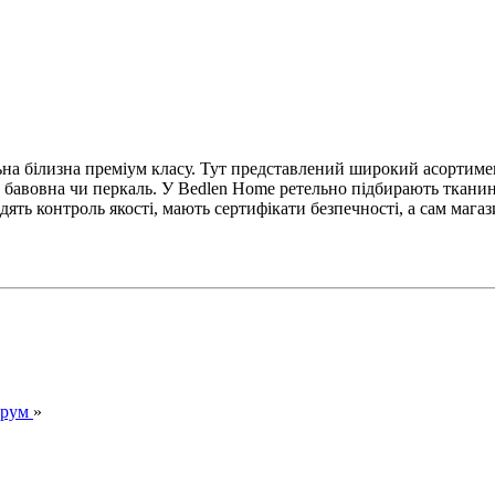
ьна білизна преміум класу. Тут представлений широкий асортимент
н, бавовна чи перкаль. У Bedlen Home ретельно підбирають ткани
одять контроль якості, мають сертифікати безпечності, а сам маг
орум
»