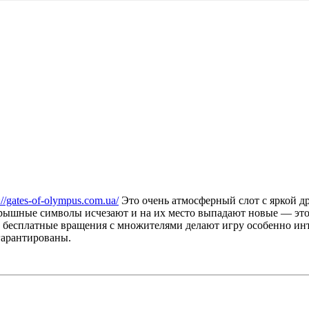
://gates-of-olympus.com.ua/
Это очень атмосферный слот с яркой 
игрышные символы исчезают и на их место выпадают новые — эт
е бесплатные вращения с множителями делают игру особенно инт
гарантированы.