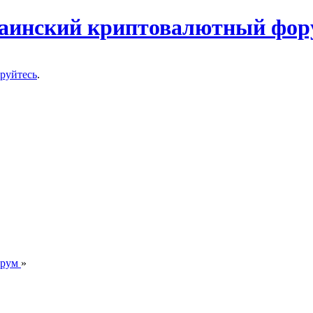
ируйтесь
.
орум
»