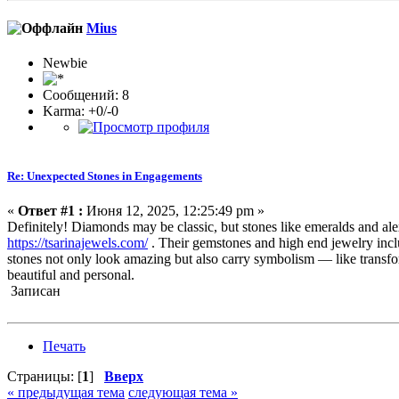
Mius
Newbie
Сообщений: 8
Karma: +0/-0
Re: Unexpected Stones in Engagements
«
Ответ #1 :
Июня 12, 2025, 12:25:49 pm »
Definitely! Diamonds may be classic, but stones like emeralds and al
https://tsarinajewels.com/
. Their gemstones and high end jewelry inclu
stones not only look amazing but also carry symbolism — like transf
beautiful and personal.
Записан
Печать
Страницы: [
1
]
Вверх
« предыдущая тема
следующая тема »