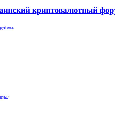
ируйтесь
.
орум
»