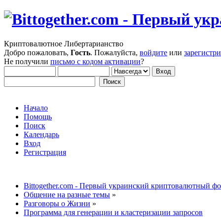
Криптовалютное Либертарианство
Добро пожаловать,
Гость
. Пожалуйста,
войдите
или
зарегистр
Не получили
письмо с кодом активации
?
Начало
Помощь
Поиск
Календарь
Вход
Регистрация
Bittogether.com - Первый украинский криптовалютный ф
Общение на разные темы
»
Разговоры о Жизни
»
Программа для генерации и кластеризации запросов