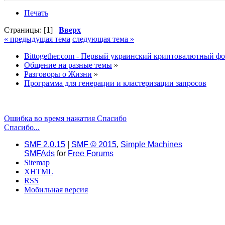
Печать
Страницы: [
1
]
Вверх
« предыдущая тема
следующая тема »
Bittogether.com - Первый украинский криптовалютный ф
Общение на разные темы
»
Разговоры о Жизни
»
Программа для генерации и кластеризации запросов
Ошибка во время нажатия Спасибо
Спасибо...
SMF 2.0.15
|
SMF © 2015
,
Simple Machines
SMFAds
for
Free Forums
Sitemap
XHTML
RSS
Мобильная версия