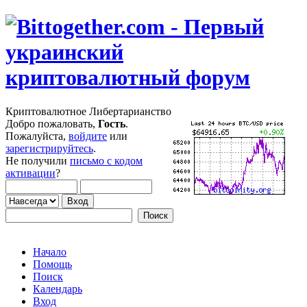
Криптовалютное Либертарианство
Добро пожаловать,
Гость
.
Пожалуйста,
войдите
или
зарегистрируйтесь
.
Не получили
письмо с кодом
активации
?
Начало
Помощь
Поиск
Календарь
Вход