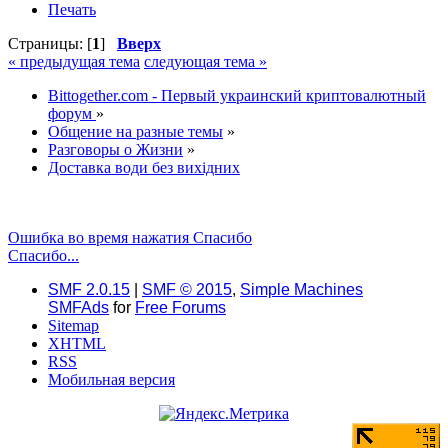
Печать
Страницы: [
1
]
Вверх
« предыдущая тема
следующая тема »
Bittogether.com - Первый украинский криптовалютный
форум
»
Общение на разные темы
»
Разговоры о Жизни
»
Доставка води без вихідних
Ошибка во время нажатия Спасибо
Спасибо...
SMF 2.0.15
|
SMF © 2015
,
Simple Machines
SMFAds
for
Free Forums
Sitemap
XHTML
RSS
Мобильная версия