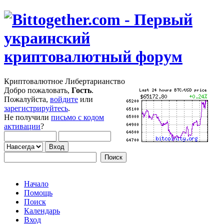
Криптовалютное Либертарианство
Добро пожаловать,
Гость
.
Пожалуйста,
войдите
или
зарегистрируйтесь
.
Не получили
письмо с кодом
активации
?
Начало
Помощь
Поиск
Календарь
Вход