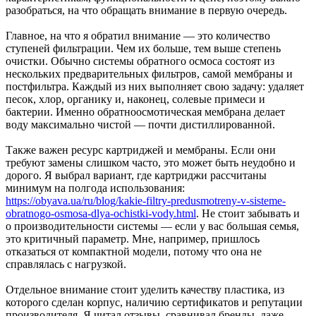
разобраться, на что обращать внимание в первую очередь.
Главное, на что я обратил внимание — это количество
ступеней фильтрации. Чем их больше, тем выше степень
очистки. Обычно системы обратного осмоса состоят из
нескольких предварительных фильтров, самой мембраны и
постфильтра. Каждый из них выполняет свою задачу: удаляет
песок, хлор, органику и, наконец, солевые примеси и
бактерии. Именно обратноосмотическая мембрана делает
воду максимально чистой — почти дистиллированной.
Также важен ресурс картриджей и мембраны. Если они
требуют замены слишком часто, это может быть неудобно и
дорого. Я выбрал вариант, где картриджи рассчитаны
минимум на полгода использования:
https://obyava.ua/ru/blog/kakie-filtry-predusmotreny-v-sisteme-
obratnogo-osmosa-dlya-ochistki-vody.html
. Не стоит забывать и
о производительности системы — если у вас большая семья,
это критичный параметр. Мне, например, пришлось
отказаться от компактной модели, потому что она не
справлялась с нагрузкой.
Отдельное внимание стоит уделить качеству пластика, из
которого сделан корпус, наличию сертификатов и репутации
производителя. Я читал отзывы, сравнивал бренды, даже