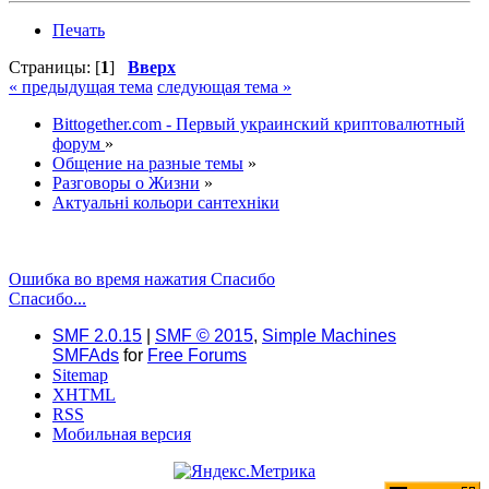
Печать
Страницы: [
1
]
Вверх
« предыдущая тема
следующая тема »
Bittogether.com - Первый украинский криптовалютный
форум
»
Общение на разные темы
»
Разговоры о Жизни
»
Актуальні кольори сантехніки
Ошибка во время нажатия Спасибо
Спасибо...
SMF 2.0.15
|
SMF © 2015
,
Simple Machines
SMFAds
for
Free Forums
Sitemap
XHTML
RSS
Мобильная версия