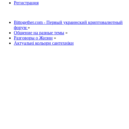
Регистрация
Bittogether.com - Первый украинский криптовалютный
форум
»
Общение на разные темы
»
Разговоры о Жизни
»
Актуальні кольори сантехніки