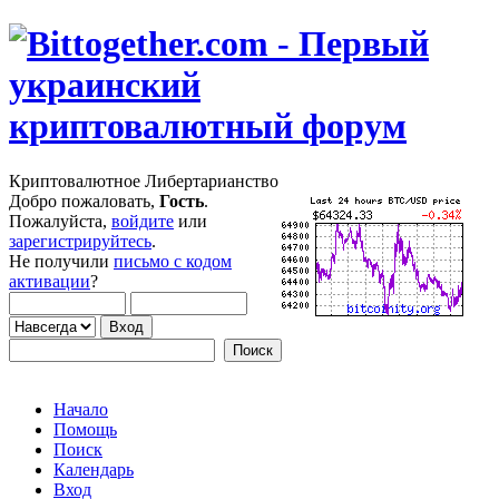
Криптовалютное Либертарианство
Добро пожаловать,
Гость
.
Пожалуйста,
войдите
или
зарегистрируйтесь
.
Не получили
письмо с кодом
активации
?
Начало
Помощь
Поиск
Календарь
Вход