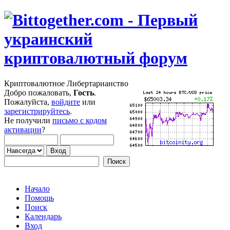
Криптовалютное Либертарианство
Добро пожаловать,
Гость
.
Пожалуйста,
войдите
или
зарегистрируйтесь
.
Не получили
письмо с кодом
активации
?
Начало
Помощь
Поиск
Календарь
Вход