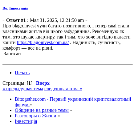
Re: Інвестиція
«
Ответ #1 :
Мая 31, 2025, 12:21:50 am »
Про blago.invest чули багато позитивного, і тепер самі стали
власниками житла від цього забудовника. Рекомендую як
тим, хто шукає квартиру, так і тим, хто хоче вигідно вкласти
кошти
https://blagoinvest.com.ua/
. Надійність, сучасність,
комфорт — все на рівні.
Записан
Печать
Страницы: [
1
]
Вверх
« предыдущая тема
следующая тема »
Bittogether.com - Первый украинский криптовалютный
форум
»
Общение на разные темы
»
Разговоры о Жизни
»
Інвестиція