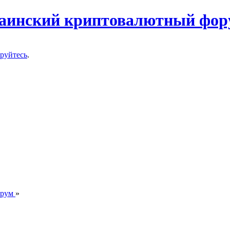
ируйтесь
.
орум
»