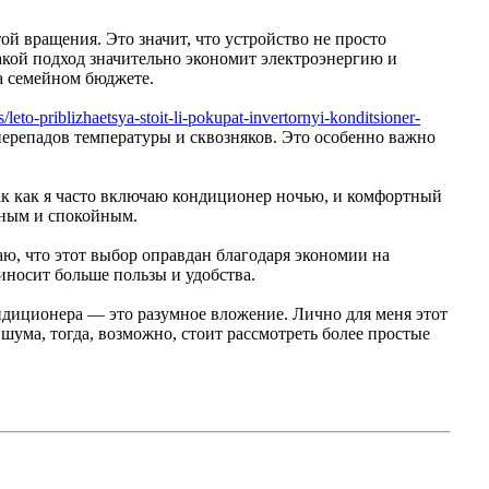
й вращения. Это значит, что устройство не просто
акой подход значительно экономит электроэнергию и
на семейном бюджете.
s/leto-priblizhaetsya-stoit-li-pokupat-invertornyi-konditsioner-
 перепадов температуры и сквозняков. Это особенно важно
ак как я часто включаю кондиционер ночью, и комфортный
тным и спокойным.
ю, что этот выбор оправдан благодаря экономии на
иносит больше пользы и удобства.
ндиционера — это разумное вложение. Лично для меня этот
шума, тогда, возможно, стоит рассмотреть более простые