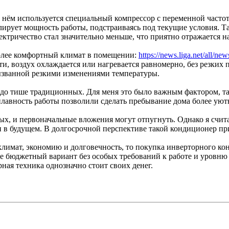
 нём используется специальный компрессор с переменной частото
лирует мощность работы, подстраиваясь под текущие условия. Т
лектричество стал значительно меньше, что приятно отражается 
олее комфортный климат в помещении:
https://news.liga.net/all/new
ти, воздух охлаждается или нагревается равномерно, без резких
 вызванной резкими изменениями температуры.
здо тише традиционных. Для меня это было важным фактором, т
плавность работы позволили сделать пребывание дома более ую
, и первоначальные вложения могут отпугнуть. Однако я счита
и в будущем. В долгосрочной перспективе такой кондиционер пр
оклимат, экономию и долговечность, то покупка инверторного ко
е бюджетный вариант без особых требований к работе и уровню 
ная техника однозначно стоит своих денег.