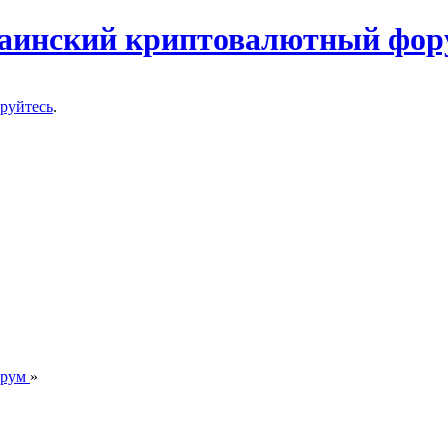
ируйтесь
.
орум
»