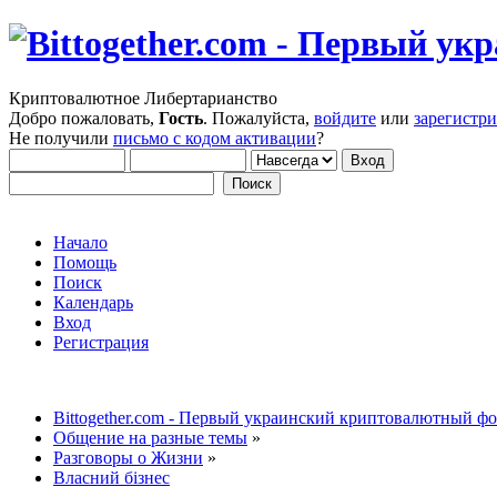
Криптовалютное Либертарианство
Добро пожаловать,
Гость
. Пожалуйста,
войдите
или
зарегистр
Не получили
письмо с кодом активации
?
Начало
Помощь
Поиск
Календарь
Вход
Регистрация
Bittogether.com - Первый украинский криптовалютный ф
Общение на разные темы
»
Разговоры о Жизни
»
Власний бізнес