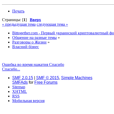
Печать
Страницы: [
1
]
Вверх
« предыдущая тема
следующая тема »
Bittogether.com - Первый украинский криптовалютный ф
Общение на разные темы
»
Разговоры о Жизни
»
Власний бізнес
Ошибка во время нажатия Спасибо
Спасибо...
SMF 2.0.15
|
SMF © 2015
,
Simple Machines
SMFAds
for
Free Forums
Sitemap
XHTML
RSS
Мобильная версия