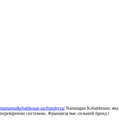
//namangalkebabhouse.ua/franshyza/
Namangan Kebabhouse, яка
за перевіреною системою. Франшиза має сильний бренд і