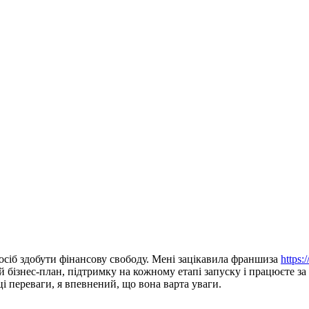
посіб здобути фінансову свободу. Мені зацікавила франшиза
https:
й бізнес-план, підтримку на кожному етапі запуску і працюєте 
і переваги, я впевнений, що вона варта уваги.