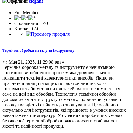
elegant
Full Member
Сообщений: 140
Karma: +0/-0
Термічна обробка металу та інструменту
«
:
Мая 21, 2025, 11:29:08 pm »
Термічна обробка металу та інструменту є невід'ємною
частиною виробничого процесу, яка дозволяє значно
покращити технічні характеристики виробів. Якщо ви
прагнете підвищити міцність і довговічність свого
інструменту або металевих деталей, варто звернути увагу
саме на цей вид обробки. Технологія термічної обробки
допомагає змінити структуру металу, що забезпечує більш
високу твердість і стійкість до зношування. Це особливо
актуально для інструментів, які працюють в умовах високих
навантажень і температур. У сучасних виробничих умовах
без якісної термічної обробки важко досягти стабільності
якості та надійності продукції.