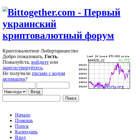
Криптовалютное Либертарианство
Добро пожаловать,
Гость
.
Пожалуйста,
войдите
или
зарегистрируйтесь
.
Не получили
письмо с кодом
активации
?
Начало
Помощь
Поиск
Календарь
Вход