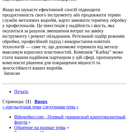
Якщо ви шукаєте ефективний спосіб підвищити
продуктивність свого інструменту або продовжити термін
служби металевих виробів, варто замовити термічну обробку
у професіоналів. Це інвестиція у надійність і якість, яка
окупиться за рахунок зменшення витрат на заміну
інструменту і ремонт обладнання. Ретельний підбір режимів
обробки, професійний підхід і використання новітніх
технологій — саме те, що допоможе отримати від металу
максимум корисних властивостей. Компанія "Karbaz" може
стати вашим надійним партнером у цій сфері, пропонуючи
комплексні рішення для покращення міцності та
зносостійкості ваших виробів.
Записан
Печать
Страницы: [
1
]
Вверх
« предыдущая тема
следующая тема »
Bittogether.com - Первый украинский криптовалютный
форум
»
Общение на разные темы
»