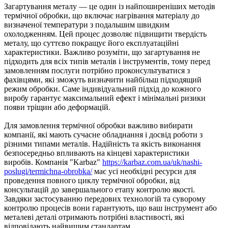
Загартування металу — це один із найпоширеніших методів
термічної обробки, що включає нагрівання матеріалу до
визначеної температури з подальшим швидким
охолодженням. Цей процес дозволяє підвищити твердість
металу, що суттєво покращує його експлуатаційні
характеристики. Важливо розуміти, що загартування не
підходить для всіх типів металів і інструментів, тому перед
замовленням послуги потрібно проконсультуватися з
фахівцями, які зможуть визначити найбільш підходящий
режим обробки. Саме індивідуальний підхід до кожного
виробу гарантує максимальний ефект і мінімальні ризики
появи тріщин або деформацій.
Для замовлення термічної обробки важливо вибирати
компанії, які мають сучасне обладнання і досвід роботи з
різними типами металів. Надійність та якість виконання
безпосередньо впливають на кінцеві характеристики
виробів. Компанія "Karbaz"
https://karbaz.com.ua/uk/nashi-
poslugi/termichna-obrobka/
має усі необхідні ресурси для
проведення повного циклу термічної обробки, від
консультацій до завершального етапу контролю якості.
Завдяки застосуванню передових технологій та суворому
контролю процесів вони гарантують, що ваш інструмент або
металеві деталі отримають потрібні властивості, які
відповідають найвищим стандартам.