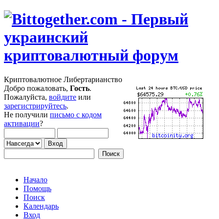
Криптовалютное Либертарианство
Добро пожаловать,
Гость
.
Пожалуйста,
войдите
или
зарегистрируйтесь
.
Не получили
письмо с кодом
активации
?
Начало
Помощь
Поиск
Календарь
Вход