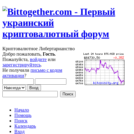
Криптовалютное Либертарианство
Добро пожаловать,
Гость
.
Пожалуйста,
войдите
или
зарегистрируйтесь
.
Не получили
письмо с кодом
активации
?
Начало
Помощь
Поиск
Календарь
Вход