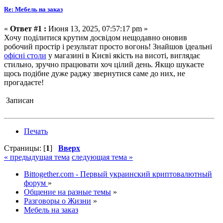
Re: Мебель на заказ
«
Ответ #1 :
Июня 13, 2025, 07:57:17 pm »
Хочу поділитися крутим досвідом нещодавно оновив
робочий простір і результат просто вогонь! Знайшов ідеальні
офісні столи
у магазині в Києві якість на висоті, виглядає
стильно, зручно працювати хоч цілий день. Якщо шукаєте
щось подібне дуже раджу звернутися саме до них, не
прогадаєте!
Записан
Печать
Страницы: [
1
]
Вверх
« предыдущая тема
следующая тема »
Bittogether.com - Первый украинский криптовалютный
форум
»
Общение на разные темы
»
Разговоры о Жизни
»
Мебель на заказ