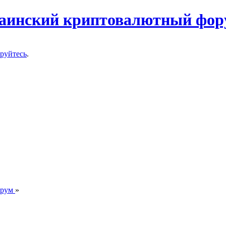
ируйтесь
.
орум
»