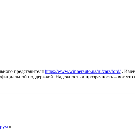
ального представителя
https://www.winnerauto.ua/ru/cars/ford/
. Имен
официальной поддержкой. Надежность и прозрачность – вот что в
орум
»