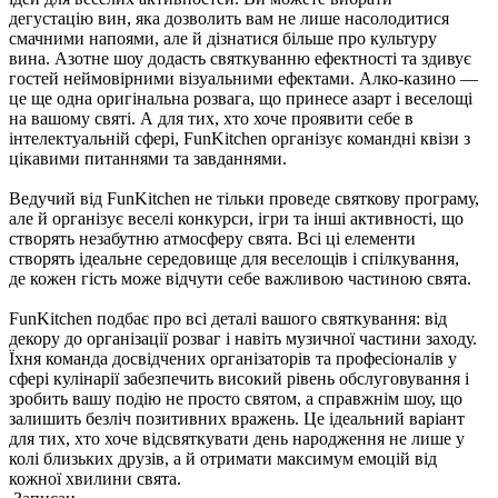
дегустацію вин, яка дозволить вам не лише насолодитися
смачними напоями, але й дізнатися більше про культуру
вина. Азотне шоу додасть святкуванню ефектності та здивує
гостей неймовірними візуальними ефектами. Алко-казино —
це ще одна оригінальна розвага, що принесе азарт і веселощі
на вашому святі. А для тих, хто хоче проявити себе в
інтелектуальній сфері, FunKitchen організує командні квізи з
цікавими питаннями та завданнями.
Ведучий від FunKitchen не тільки проведе святкову програму,
але й організує веселі конкурси, ігри та інші активності, що
створять незабутню атмосферу свята. Всі ці елементи
створять ідеальне середовище для веселощів і спілкування,
де кожен гість може відчути себе важливою частиною свята.
FunKitchen подбає про всі деталі вашого святкування: від
декору до організації розваг і навіть музичної частини заходу.
Їхня команда досвідчених організаторів та професіоналів у
сфері кулінарії забезпечить високий рівень обслуговування і
зробить вашу подію не просто святом, а справжнім шоу, що
залишить безліч позитивних вражень. Це ідеальний варіант
для тих, хто хоче відсвяткувати день народження не лише у
колі близьких друзів, а й отримати максимум емоцій від
кожної хвилини свята.