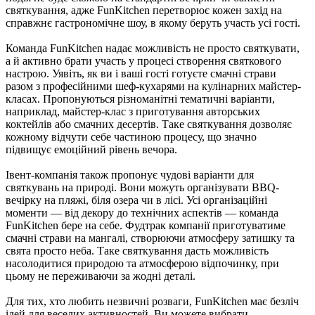
святкування, адже FunKitchen перетворює кожен захід на
справжнє гастрономічне шоу, в якому беруть участь усі гості.
Команда FunKitchen надає можливість не просто святкувати,
а й активно брати участь у процесі створення святкового
настрою. Уявіть, як ви і ваші гості готуєте смачні страви
разом з професійними шеф-кухарями на кулінарних майстер-
класах. Пропонуються різноманітні тематичні варіанти,
наприклад, майстер-клас з приготування авторських
коктейлів або смачних десертів. Таке святкування дозволяє
кожному відчути себе частиною процесу, що значно
підвищує емоційний рівень вечора.
Івент-компанія також пропонує чудові варіанти для
святкувань на природі. Вони можуть організувати BBQ-
вечірку на пляжі, біля озера чи в лісі. Усі організаційні
моменти — від декору до технічних аспектів — команда
FunKitchen бере на себе. Фудтрак компанії приготуватиме
смачні страви на мангалі, створюючи атмосферу затишку та
свята просто неба. Таке святкування дасть можливість
насолодитися природою та атмосферою відпочинку, при
цьому не переживаючи за жодні деталі.
Для тих, хто любить незвичні розваги, FunKitchen має безліч
ідей для веселих активностей. Ви можете вибрати