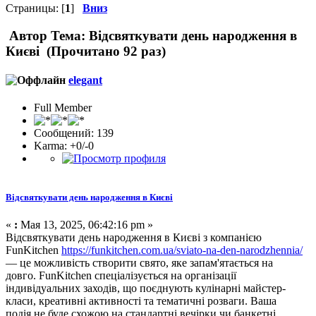
Страницы: [
1
]
Вниз
Автор
Тема: Відсвяткувати день народження в
Києві (Прочитано 92 раз)
elegant
Full Member
Сообщений: 139
Karma: +0/-0
Відсвяткувати день народження в Києві
«
:
Мая 13, 2025, 06:42:16 pm »
Відсвяткувати день народження в Києві з компанією
FunKitchen
https://funkitchen.com.ua/sviato-na-den-narodzhennia/
— це можливість створити свято, яке запам'ятається на
довго. FunKitchen спеціалізується на організації
індивідуальних заходів, що поєднують кулінарні майстер-
класи, креативні активності та тематичні розваги. Ваша
подія не буде схожою на стандартні вечірки чи банкетні