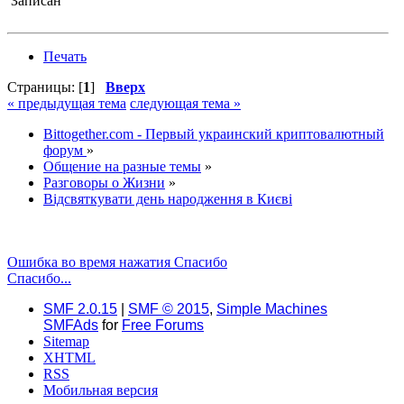
Записан
Печать
Страницы: [
1
]
Вверх
« предыдущая тема
следующая тема »
Bittogether.com - Первый украинский криптовалютный
форум
»
Общение на разные темы
»
Разговоры о Жизни
»
Відсвяткувати день народження в Києві
Ошибка во время нажатия Спасибо
Спасибо...
SMF 2.0.15
|
SMF © 2015
,
Simple Machines
SMFAds
for
Free Forums
Sitemap
XHTML
RSS
Мобильная версия