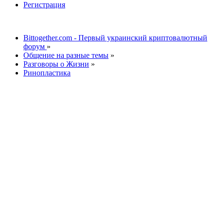
Регистрация
Bittogether.com - Первый украинский криптовалютный
форум
»
Общение на разные темы
»
Разговоры о Жизни
»
Ринопластика