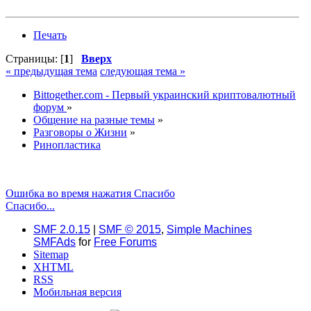
Печать
Страницы: [
1
]
Вверх
« предыдущая тема
следующая тема »
Bittogether.com - Первый украинский криптовалютный
форум
»
Общение на разные темы
»
Разговоры о Жизни
»
Ринопластика
Ошибка во время нажатия Спасибо
Спасибо...
SMF 2.0.15
|
SMF © 2015
,
Simple Machines
SMFAds
for
Free Forums
Sitemap
XHTML
RSS
Мобильная версия