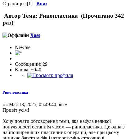
Страницы: [
1
]
Вниз
Автор
Тема: Ринопластика (Прочитано 342
раз)
Xass
Newbie
Сообщений: 29
Karma: +0/-0
Ринопластика
«
:
Мая 13, 2025, 05:49:40 pm »
Привіт усім!
Хочу почати обговорення теми, яка набула великої
популярності останнім часом — ринопластика. Це одна з
найпоширеніших пластичних операцій, але при цьому
виникає багато міфів і непорозумінь стосовно її