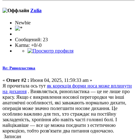
Zulia
Newbie
Сообщений: 23
Karma: +0/-0
Re: Ринопластика
«
Ответ #2 :
Июня 04, 2025, 11:59:33 am »
Я прочитала ось тут
як корекція форми носа може вплинути
на дихання
. Виявляється, ринопластика — це не лише про
красу. Якщо є викривлення носової перегородки чи інші
анатомічні особливості, які заважають нормально дихати,
операція може значно полегшити носове дихання. Це
особливо важливо для тих, хто страждає на постійну
закладеність, хропіння або навіть часті головні болі. І
найцікавіше — все це можна поєднати з естетичною
корекцією, тобто розв'язати два питання одночасно.
Записан