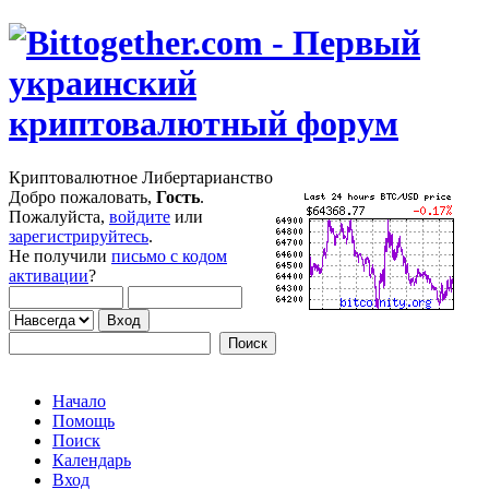
Криптовалютное Либертарианство
Добро пожаловать,
Гость
.
Пожалуйста,
войдите
или
зарегистрируйтесь
.
Не получили
письмо с кодом
активации
?
Начало
Помощь
Поиск
Календарь
Вход