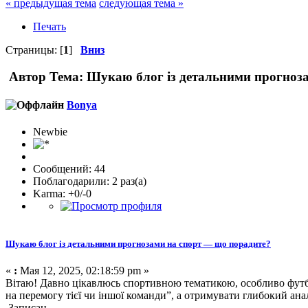
« предыдущая тема
следующая тема »
Печать
Страницы: [
1
]
Вниз
Автор
Тема: Шукаю блог із детальними прогноза
Bonya
Newbie
Сообщений: 44
Поблагодарили: 2 раз(а)
Karma: +0/-0
Шукаю блог із детальними прогнозами на спорт — що порадите?
«
:
Мая 12, 2025, 02:18:59 pm »
Вітаю! Давно цікавлюсь спортивною тематикою, особливо футбо
на перемогу тієї чи іншої команди”, а отримувати глибокий анал
Записан