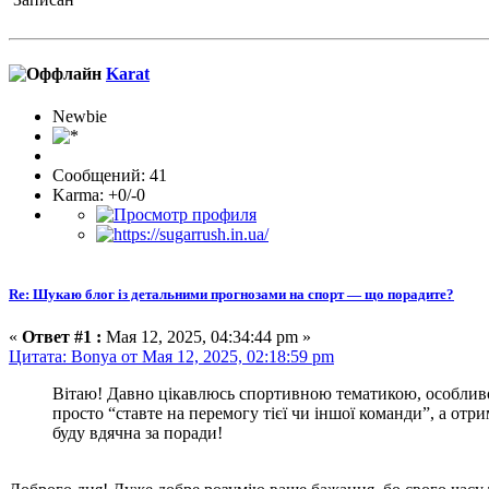
Karat
Newbie
Сообщений: 41
Karma: +0/-0
Re: Шукаю блог із детальними прогнозами на спорт — що порадите?
«
Ответ #1 :
Мая 12, 2025, 04:34:44 pm »
Цитата: Bonya от Мая 12, 2025, 02:18:59 pm
Вітаю! Давно цікавлюсь спортивною тематикою, особливо
просто “ставте на перемогу тієї чи іншої команди”, а отр
буду вдячна за поради!