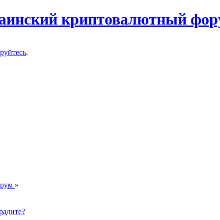
ируйтесь
.
орум
»
радите?