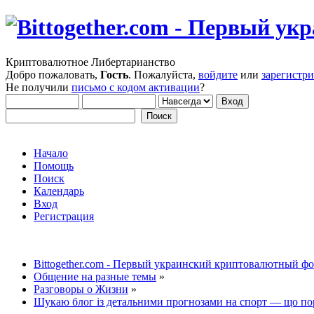
Криптовалютное Либертарианство
Добро пожаловать,
Гость
. Пожалуйста,
войдите
или
зарегистр
Не получили
письмо с кодом активации
?
Начало
Помощь
Поиск
Календарь
Вход
Регистрация
Bittogether.com - Первый украинский криптовалютный ф
Общение на разные темы
»
Разговоры о Жизни
»
Шукаю блог із детальними прогнозами на спорт — що по