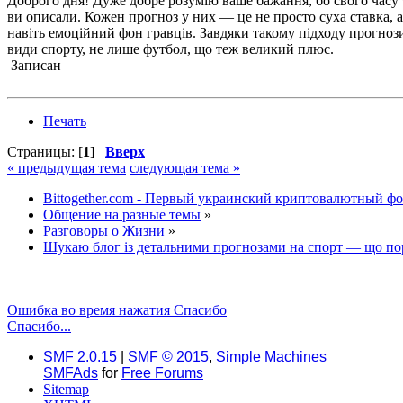
Доброго дня! Дуже добре розумію ваше бажання, бо свого часу 
ви описали. Кожен прогноз у них — це не просто суха ставка, а
навіть емоційний фон гравців. Завдяки такому підходу прогнози
види спорту, не лише футбол, що теж великий плюс.
Записан
Печать
Страницы: [
1
]
Вверх
« предыдущая тема
следующая тема »
Bittogether.com - Первый украинский криптовалютный ф
Общение на разные темы
»
Разговоры о Жизни
»
Шукаю блог із детальними прогнозами на спорт — що по
Ошибка во время нажатия Спасибо
Спасибо...
SMF 2.0.15
|
SMF © 2015
,
Simple Machines
SMFAds
for
Free Forums
Sitemap