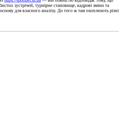
bet
https://sportbet.in.ua
— він повністю відповідає тому, що
истих зустрічей, турнірне становище, кадрові зміни та
основу для власного аналізу. До того ж там охоплюють різні