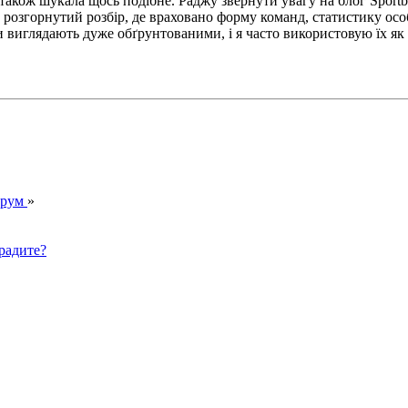
також шукала щось подібне. Раджу звернути увагу на блог Sport
 розгорнутий розбір, де враховано форму команд, статистику особ
 виглядають дуже обґрунтованими, і я часто використовую їх як 
орум
»
радите?