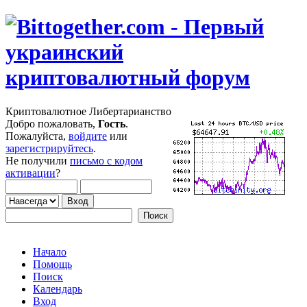
Криптовалютное Либертарианство
Добро пожаловать,
Гость
.
Пожалуйста,
войдите
или
зарегистрируйтесь
.
Не получили
письмо с кодом
активации
?
Начало
Помощь
Поиск
Календарь
Вход