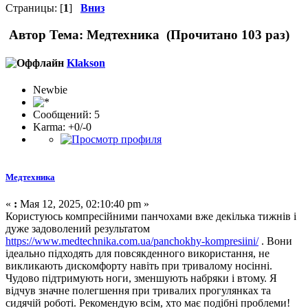
Страницы: [
1
]
Вниз
Автор
Тема: Медтехника (Прочитано 103 раз)
Klakson
Newbie
Сообщений: 5
Karma: +0/-0
Медтехника
«
:
Мая 12, 2025, 02:10:40 pm »
Користуюсь компресійними панчохами вже декілька тижнів і
дуже задоволений результатом
https://www.medtechnika.com.ua/panchokhy-kompresiini/
. Вони
ідеально підходять для повсякденного використання, не
викликають дискомфорту навіть при тривалому носінні.
Чудово підтримують ноги, зменшують набряки і втому. Я
відчув значне полегшення при тривалих прогулянках та
сидячій роботі. Рекомендую всім, хто має подібні проблеми!