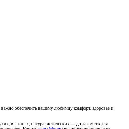
 важно обеспечить вашему любимцу комфорт, здоровье и
ухих, влажных, натуралистических — до лакомств для
ть товаров. Купить
корм Монж
можно тут zooroom.in.ua