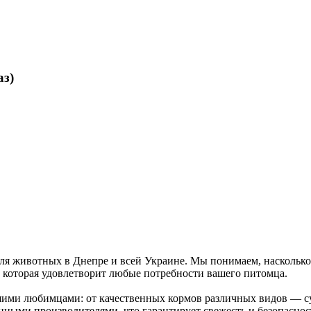
аз)
ля животных в Днепре и всей Украине. Мы понимаем, насколько
 которая удовлетворит любые потребности вашего питомца.
ашими любимцами: от качественных кормов различных видов — с
ными производителями, что гарантирует свежесть и безопаснос