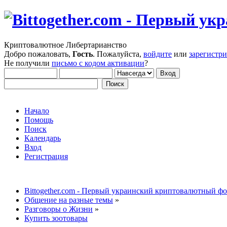
Криптовалютное Либертарианство
Добро пожаловать,
Гость
. Пожалуйста,
войдите
или
зарегистр
Не получили
письмо с кодом активации
?
Начало
Помощь
Поиск
Календарь
Вход
Регистрация
Bittogether.com - Первый украинский криптовалютный ф
Общение на разные темы
»
Разговоры о Жизни
»
Купить зоотовары