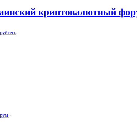
ируйтесь
.
орум
»