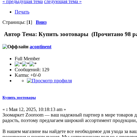
« предыдущая тема
следующая тема »
Печать
Страницы: [
1
]
Вниз
Автор
Тема: Купить зоотовары (Прочитано 98 р
acontinent
Full Member
Сообщений: 129
Karma: +0/-0
Купить зоотовары
«
:
Мая 12, 2025, 10:18:13 am »
Зоомаркет Zooroom — ваш надежный партнер в мире товаров д
радость, поэтому предлагаем широкий ассортимент продукции,
В нашем магазине вы найдете все необходимое для ухода за в
поощрения и поигрывания. Мы сотрудничаем только с проверен