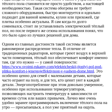
тёплого пола становится не просто удобством, а настоящей
необходимостью. Такая система обогрева не требует
сложного оборудования, быстро монтируется и идеально
подходит для ванной комнаты, кухни или прихожей, где
плитка особенно актуальна. Я сам когда-то долго
сомневался, стоит ли устанавливать электрический тёплый
пол, но после первого же сезона использования понял, что
это было одно из лучших решений для дома.
Одним из главных достоинств такой системы является
равномерное распределение тепла. В отличие от
традиционных радиаторов, которые греют воздух в верхней
части помещения, тёплый пол обеспечивает комфорт именно
там, где это нужно — у самой поверхности:
https://www.svoimi-rukamy.com/jelektricheskij-tjoplyj-pol-pod-
plitku-komfort-i-jenergojeffektivnost-v-vashem-dome.html
. Это
особенно ценно для семей с маленькими детьми, которые
часто играют на полу, и для тех, кто ценит уют в каждой
детали. Энергопотребление при этом довольно умеренное,
особенно при использовании терморегуляторов,
позволяющих настроить температуру в зависимости от
времени суток или ваших привычек. Лично мне очень
удобно заранее программировать включение тёплого пола на
утро — просыпаешься, а пол уже приятный на ощупь.