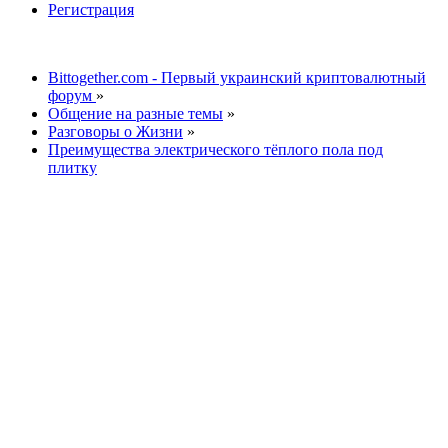
Регистрация
Bittogether.com - Первый украинский криптовалютный
форум
»
Общение на разные темы
»
Разговоры о Жизни
»
Преимущества электрического тёплого пола под
плитку