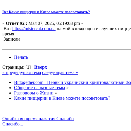
Re: Какие пиццерии в Киеве можете посоветовать?
«
Ответ #2 :
Мая 07, 2025, 05:19:03 pm »
Вот
https://mistercat.com.ua
на мой взгляд одна из лучших пицце
время
Записан
Печать
Страницы: [
1
]
Вверх
« предыдущая тема
следующая тема »
Bittogether.com - Первый украинский криптовалютный ф
Общение на разные темы
»
Разговоры о Жизни
»
Какие пиццерии в Киеве можете посоветовать?
Ошибка во время нажатия Спасибо
Спасибо...