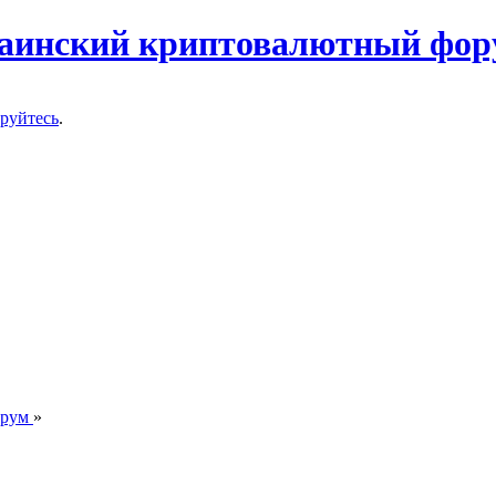
ируйтесь
.
орум
»