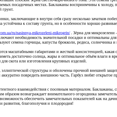
аемых посадочных местах. Баклажаны восприимчивы к холоду, п
 грунт.
инки, заключающие в внутри себя сразу несколько зачатков поб
ла устойчива к составу грунта, но в особенности хорошо развив
.com.ua/ru/nasinnya-mikrozeleni-mikrogrin/
. Зёрна для микрозелени
лючают необходимость значительной посадки и оптимальны для
ьзуют семена горчицы, капусты брокколи, редиса, солнечника и
аются масштабными габаритами и жесткой консистенцией, какая 
 иметь достаточно солнца, жары и оптимальное объём влаги в в
 для скота или изготовления крупяных изделий.
, эллиптической структуры и оболочены прочной внешней защит
ли аккуратно повредить внешнюю часть. Гарбуз любят открытое п
.
етентного взаимодействия с посевным материалом. Баклажаны, с
ным образом вознаграждает внимательного огородника замечате
возможность обеспечить замечательных показателей как на дачн
и развития, благополучия и плодородия!