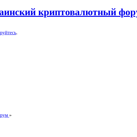
ируйтесь
.
орум
»