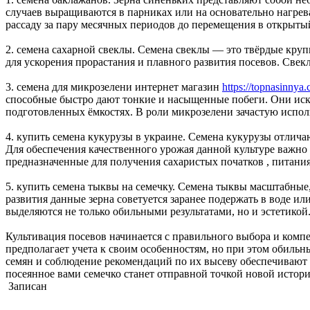
случаев выращиваются в парниках или на основательно нагрев
рассаду за пару месячных периодов до перемещения в открытый
2. семена сахарной свеклы. Семена свеклы — это твёрдые круп
для ускорения прорастания и плавного развития посевов. Свек
3. семена для микрозелени интернет магазин
https://topnasinnya
способные быстро дают тонкие и насыщенные побеги. Они иск
подготовленных ёмкостях. В роли микрозелени зачастую испол
4. купить семена кукурузы в украине. Семена кукурузы отлич
Для обеспечения качественного урожая данной культуре важно
предназначенные для получения сахаристых початков , питания
5. купить семена тыквы на семечку. Семена тыквы масштабные
развития данные зерна советуется заранее подержать в воде и
выделяются не только обильными результатами, но и эстетикой
Культивация посевов начинается с правильного выбора и комп
предполагает учета к своим особенностям, но при этом обиль
семян и соблюдение рекомендаций по их высеву обеспечивают 
посеянное вами семечко станет отправной точкой новой истори
Записан