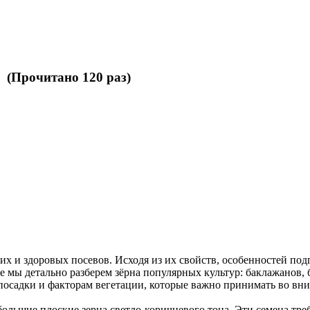
 (Прочитано 120 раз)
их и здоровых посевов. Исходя из их свойств, особенностей по
е мы детально разберем зёрна популярных культур: баклажанов, 
посадки и факторам вегетации, которые важно принимать во вни
большие плоские зерна светло-коричневого тона. Эти семена тре