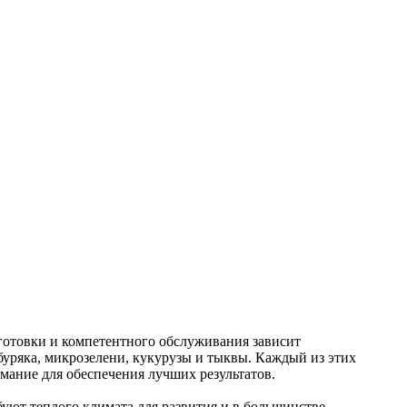
дготовки и компетентного обслуживания зависит
буряка, микрозелени, кукурузы и тыквы. Каждый из этих
мание для обеспечения лучших результатов.
буют теплого климата для развития и в большинстве