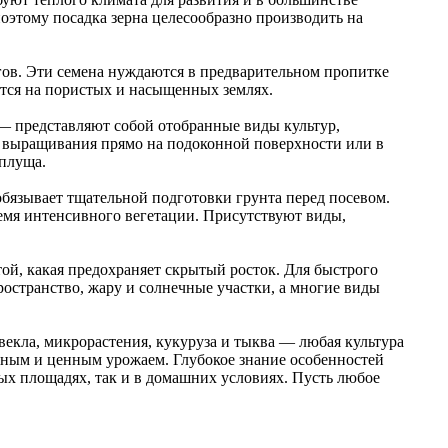
оэтому посадка зерна целесообразно производить на
егов. Эти семена нуждаются в предварительном пропитке
ается на пористых и насыщенных землях.
 — представляют собой отобранные виды культур,
 выращивания прямо на подоконной поверхности или в
 плуща.
обязывает тщательной подготовки грунта перед посевом.
ремя интенсивного вегетации. Присутствуют виды,
ой, какая предохраняет скрытый росток. Для быстрого
ространство, жару и солнечные участки, а многие виды
векла, микрорастения, кукуруза и тыква — любая культура
льным и ценным урожаем. Глубокое знание особенностей
ых площадях, так и в домашних условиях. Пусть любое