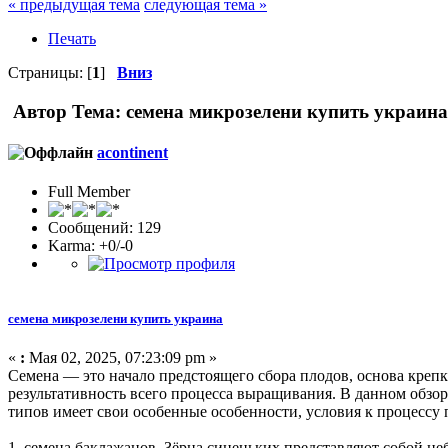
« предыдущая тема
следующая тема »
Печать
Страницы: [
1
]
Вниз
Автор
Тема: семена микрозелени купить украина
acontinent
Full Member
Сообщений: 129
Karma: +0/-0
семена микрозелени купить украина
«
:
Мая 02, 2025, 07:23:09 pm »
Семена — это начало предстоящего сбора плодов, основа крепк
результативность всего процесса выращивания. В данном обзор
типов имеет свои особенные особенности, условия к процессу 
1. семена баклажанов. Зёрна синеньких представляют собой не