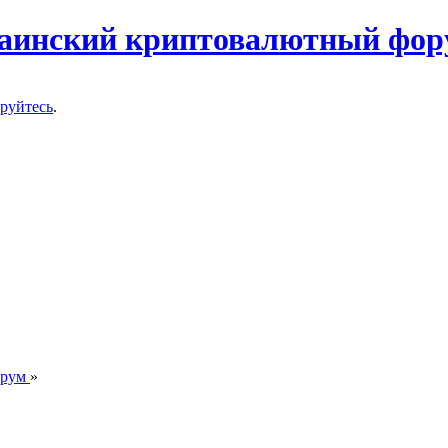
ируйтесь
.
орум
»