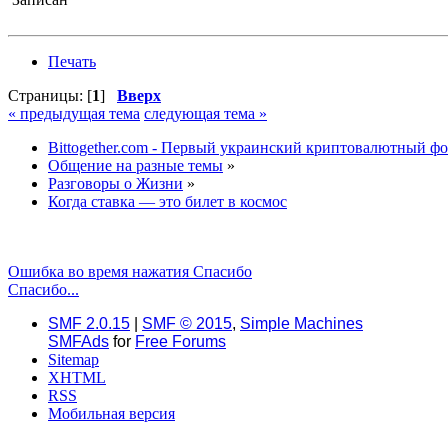
Печать
Страницы: [
1
]
Вверх
« предыдущая тема
следующая тема »
Bittogether.com - Первый украинский криптовалютный ф
Общение на разные темы
»
Разговоры о Жизни
»
Когда ставка — это билет в космос
Ошибка во время нажатия Спасибо
Спасибо...
SMF 2.0.15
|
SMF © 2015
,
Simple Machines
SMFAds
for
Free Forums
Sitemap
XHTML
RSS
Мобильная версия