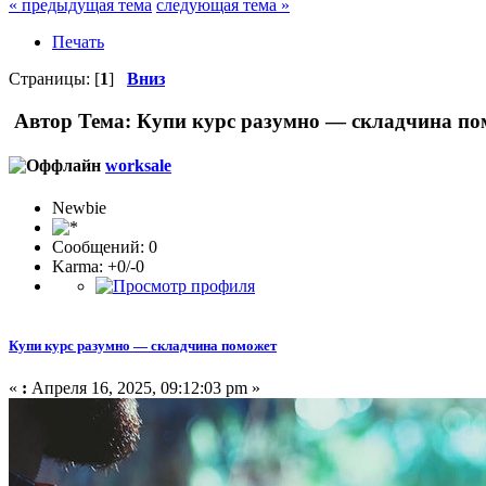
« предыдущая тема
следующая тема »
Печать
Страницы: [
1
]
Вниз
Автор
Тема: Купи курс разумно — складчина по
worksale
Newbie
Сообщений: 0
Karma: +0/-0
Купи курс разумно — складчина поможет
«
:
Апреля 16, 2025, 09:12:03 pm »