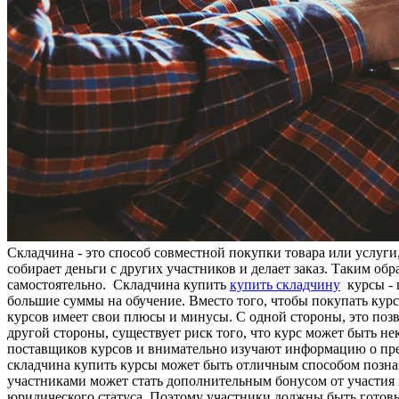
Складчина - это способ совместной покупки товара или услуги
собирает деньги с других участников и делает заказ. Таким обр
самостоятельно. Складчина купить
купить складчину
курсы - п
большие суммы на обучение. Вместо того, чтобы покупать кур
курсов имеет свои плюсы и минусы. С одной стороны, это позв
другой стороны, существует риск того, что курс может быть 
поставщиков курсов и внимательно изучают информацию о пре
складчина купить курсы может быть отличным способом позна
участниками может стать дополнительным бонусом от участия 
юридического статуса. Поэтому участники должны быть готовы