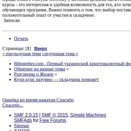
курсы - это интересная и удобная возможность для тех, кто хо
обучающих программ. Важно помнить о том, что выбор постав
положительный опыт от участия в складчине.
Записан
Печать
Страницы: [
1
]
Вверх
« предыдущая тема
следующая тема »
Bittogether.com - Первый украинский криптовалютный ф
Общение на разные темы
»
Разговоры о Жизни
»
Купи курс разумно — складчина поможет
Ошибка во время нажатия Спасибо
Спасибо...
SMF 2.0.15
|
SMF © 2015
,
Simple Machines
SMFAds
for
Free Forums
Sitemap
XHTML