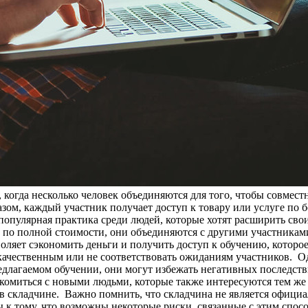
, когда несколько человек объединяются для того, чтобы совмес
азом, каждый участник получает доступ к товару или услуге по б
опулярная практика среди людей, которые хотят расширить свои 
с по полной стоимости, они объединяются с другими участникам
оляет сэкономить деньги и получить доступ к обучению, которо
некачественным или не соответствовать ожиданиям участников.
длагаемом обучении, они могут избежать негативных последств
комиться с новыми людьми, которые также интересуются тем же
в складчине. Важно помнить, что складчина не является официа
 к тому, что возможны некоторые риски, связанные с этим спос