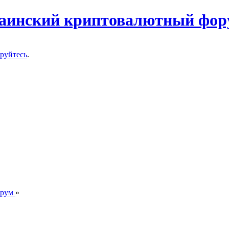
ируйтесь
.
орум
»