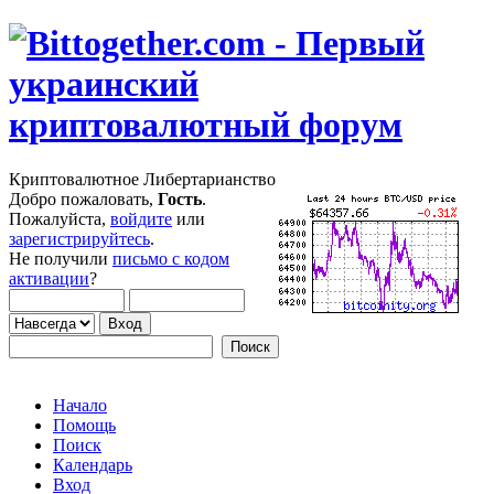
Криптовалютное Либертарианство
Добро пожаловать,
Гость
.
Пожалуйста,
войдите
или
зарегистрируйтесь
.
Не получили
письмо с кодом
активации
?
Начало
Помощь
Поиск
Календарь
Вход