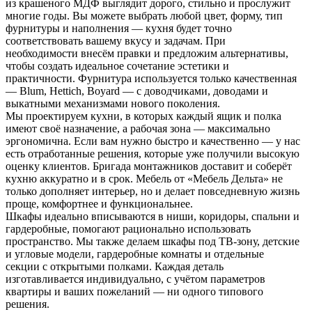
из крашеного МДФ выглядит дорого, стильно и прослужит
многие годы. Вы можете выбрать любой цвет, форму, тип
фурнитуры и наполнения — кухня будет точно
соответствовать вашему вкусу и задачам. При
необходимости внесём правки и предложим альтернативы,
чтобы создать идеальное сочетание эстетики и
практичности. Фурнитура используется только качественная
— Blum, Hettich, Boyard — с доводчиками, доводами и
выкатными механизмами нового поколения.
Мы проектируем кухни, в которых каждый ящик и полка
имеют своё назначение, а рабочая зона — максимально
эргономична. Если вам нужно быстро и качественно — у нас
есть отработанные решения, которые уже получили высокую
оценку клиентов. Бригада монтажников доставит и соберёт
кухню аккуратно и в срок. Мебель от «Мебель Дельта» не
только дополняет интерьер, но и делает повседневную жизнь
проще, комфортнее и функциональнее.
Шкафы идеально вписываются в ниши, коридоры, спальни и
гардеробные, помогают рационально использовать
пространство. Мы также делаем шкафы под ТВ-зону, детские
и угловые модели, гардеробные комнаты и отдельные
секции с открытыми полками. Каждая деталь
изготавливается индивидуально, с учётом параметров
квартиры и ваших пожеланий — ни одного типового
решения.